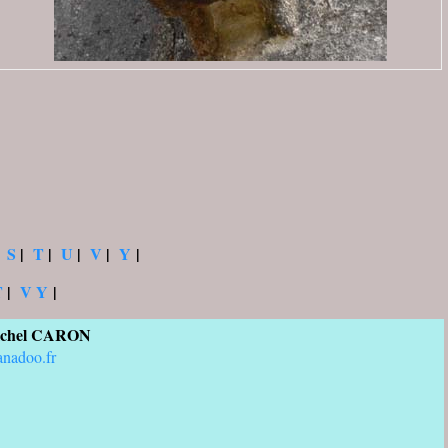
|
S
|
T
|
U
|
V
|
Y
|
T
|
V Y
|
chel CARON
anadoo.fr