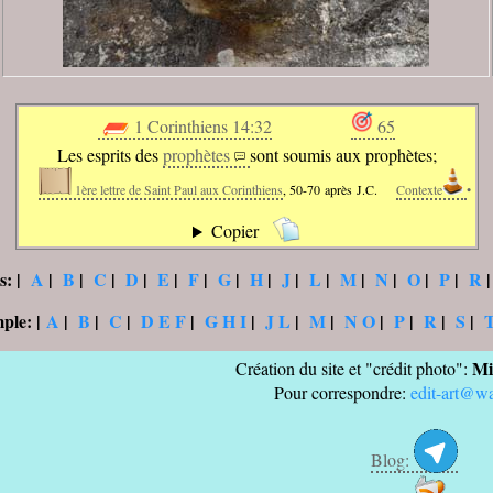
1 Corinthiens 14:32
65
Les esprits des
prophètes
sont soumis aux prophètes;
1ère lettre de Saint Paul aux Corinthiens
, 50-70 après J.C.
Contexte
•
Copier
s:
|
A
|
B
|
C
|
D
|
E
|
F
|
G
|
H
|
J
|
L
|
M
|
N
|
O
|
P
|
R
mple:
|
A
|
B
|
C
|
D E F
|
G H I
|
J L
|
M
|
N O
|
P
|
R
|
S
|
Mi
Création du site et "crédit photo":
Pour correspondre:
edit-art@w
Blog: