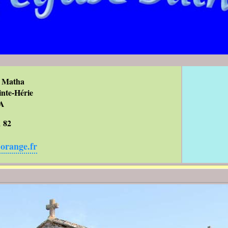
e Matha
inte-Hérie
A
1 82
orange.fr