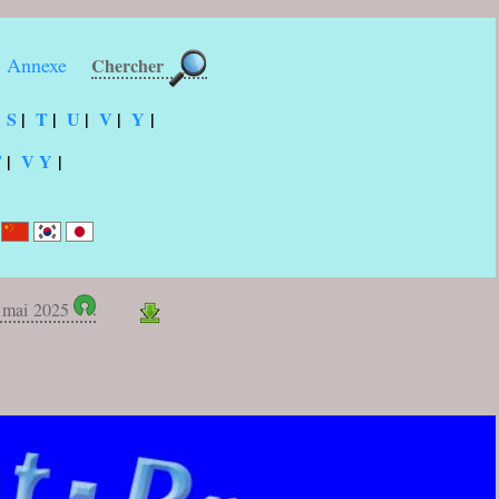
Annexe
Chercher
|
S
|
T
|
U
|
V
|
Y
|
T
|
V Y
|
 mai 2025
🔎
l’homme, et il prend plaisir à sa voie; s’il
...
voir
Psaume 37:2
►