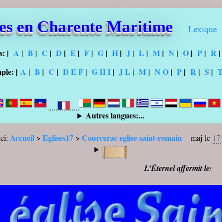
ses en Charente Maritime
Lexique
s:
|
A
|
B
|
C
|
D
|
E
|
F
|
G
|
H
|
J
|
L
|
M
|
N
|
O
|
P
|
R
mple:
|
A
|
B
|
C
|
D E F
|
G H I
|
J L
|
M
|
N O
|
P
|
R
|
S
|
Autres langues:...
Accueil
Eglises17
Courcerac eglise saint-romain
ici:
>
>
maj le
17
L’Éternel affermit les pas de 