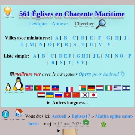
561 Églises en Charente Maritime
Lexique
Annexe
Chercher
Villes avec miniatures:
|
A
|
B
|
C
|
D
|
E
|
F
|
G
|
H
|
J
|
L
|
M
|
N
|
O
|
P
|
R
|
S
|
T
|
U
|
V
|
Y
|
Liste simple:
|
A
|
B
|
C
|
D E F
|
G H I
|
J L
|
M
|
N O
|
P
|
R
|
S
|
T
|
V Y
|
🙈
meilleure vue
avec le navigateur
Opera
pour Android
👌
Autres langues:...
Accueil
Eglises17
Matha eglise saint-
Vous êtes ici:
>
>
herie
maj le
17 mai 2025