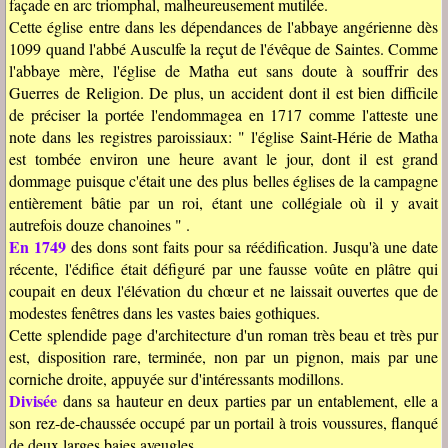
façade en arc triomphal, malheureusement mutilée.
Cette église entre dans les dépendances de l'abbaye angérienne dès
1099 quand l'abbé Ausculfe la reçut de l'évêque de Saintes. Comme
l'abbaye mère, l'église de Matha eut sans doute à souffrir des
Guerres de Religion. De plus, un accident dont il est bien difficile
de préciser la portée l'endommagea en 1717 comme l'atteste une
note dans les registres paroissiaux: " l'église Saint-Hérie de Matha
est tombée environ une heure avant le jour, dont il est grand
dommage puisque c'était une des plus belles églises de la campagne
entièrement bâtie par un roi, étant une collégiale où il y avait
autrefois douze chanoines " .
En 1749
des dons sont faits pour sa réédification. Jusqu'à une date
récente, l'édifice était défiguré par une fausse voûte en plâtre qui
coupait en deux l'élévation du chœur et ne laissait ouvertes que de
modestes fenêtres dans les vastes baies gothiques.
Cette splendide page d'architecture d'un roman très beau et très pur
est, disposition rare, terminée, non par un pignon, mais par une
corniche droite, appuyée sur d'intéressants modillons.
Divisée
dans sa hauteur en deux parties par un entablement, elle a
son rez-de-chaussée occupé par un portail à trois voussures, flanqué
de deux larges baies aveugles.