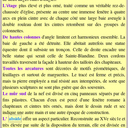
L'étage
plus élevé et plus orné, traité comme un véritable rez-de-
chaussée d'église, présente au centre une immense fenêtre à quatre
arcs en plein cintre avec de chaque côté une large baie aveugle à
double rouleau dont les cintres retombent sur des groupes de
colonnettes.
De hautes colonnes
d'angle limitent cet harmonieux ensemble. La
baie de gauche a été détruite. Elle abritait autrefois une statue
équestre dont il subsiste un tronçon. Celle de droite encadre une
belle statue qui serait celle de Sainte-Blandine. Deux cordons
travaillés traversent la façade à hauteur des tailloirs des chapiteaux.
Toutes les arcatures
sont décorées de motifs géométriques, de
feuillages et surtout de marguerites. Le tracé est ferme et précis,
mais ta pierre employée a mal résisté aux intempéries, de sorte que
plusieurs sculptures ne sont plus guère que des souvenirs.
Le mûr sud
de la nef est divisé en cinq panneaux séparés par de
fins pilastres. Chacun d'eux est percé d'une fenêtre romane à
chapiteaux et cintres très ornés, mais dont le dessin rude et sec
indique une autre main et une autre époque de construction.
L'
abside
offre un aspect particulier. Reconstruite au XVe sièc1e et
très élevée par suite de la disposition du terrain, elle est divisée en