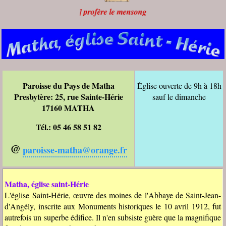
’il [le diable] profère le mensonge, il parle de son propre fond,
...
►
Paroisse du Pays de Matha
Église ouverte de 9h à 18h
Presbytère: 25, rue Sainte-Hérie
sauf le dimanche
17160 MATHA
Tél.: 05 46 58 51 82
@
paroisse-matha@orange.fr
Matha, église saint-Hérie
L'église Saint-Hérie, œuvre des moines de l'Abbaye de Saint-Jean-
d'Angély, inscrite aux Monuments historiques le 10 avril 1912, fut
autrefois un superbe édifice. Il n'en subsiste guère que la magnifique